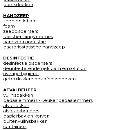
poetsdoeken
HANDZEEP
zeep en lotion
foam
zeepdispensers
beschermings cremes
handzeep industrie
bacteriostatische handzeep
DESINFECTIE
desinfectie dispensers
desinfecterende gel/foam en solution
overige hygiene
gebruiksklare desinfectiedoeken
AFVALBEHEER
vuilnisbakken
pedaalemmers - keukenpedaalemmers
afvalzakken
afvalzakhouders
papierbak en korven
buitenvuilnisbakken
containers