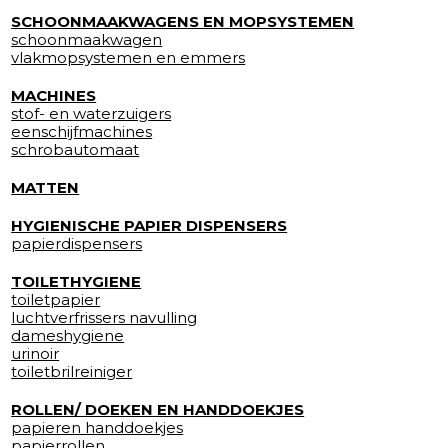
SCHOONMAAKWAGENS EN MOPSYSTEMEN
schoonmaakwagen
vlakmopsystemen en emmers
MACHINES
stof- en waterzuigers
eenschijfmachines
schrobautomaat
MATTEN
HYGIENISCHE PAPIER DISPENSERS
papierdispensers
TOILETHYGIENE
toiletpapier
luchtverfrissers navulling
dameshygiene
urinoir
toiletbrilreiniger
ROLLEN/ DOEKEN EN HANDDOEKJES
papieren handdoekjes
papierrollen