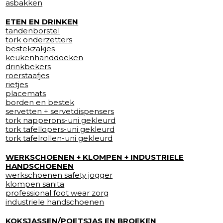
asbakken
ETEN EN DRINKEN
tandenborstel
tork onderzetters
bestekzakjes
keukenhanddoeken
drinkbekers
roerstaafjes
rietjes
placemats
borden en bestek
servetten + servetdispensers
tork napperons-uni gekleurd
tork tafellopers-uni gekleurd
tork tafelrollen-uni gekleurd
WERKSCHOENEN + KLOMPEN + INDUSTRIELE
HANDSCHOENEN
werkschoenen safety jogger
klompen sanita
professional foot wear zorg
industriele handschoenen
KOKSJASSEN/POETSJAS EN BROEKEN