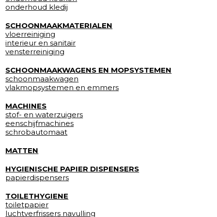
onderhoud kledij
SCHOONMAAKMATERIALEN
vloerreiniging
interieur en sanitair
vensterreiniging
SCHOONMAAKWAGENS EN MOPSYSTEMEN
schoonmaakwagen
vlakmopsystemen en emmers
MACHINES
stof- en waterzuigers
eenschijfmachines
schrobautomaat
MATTEN
HYGIENISCHE PAPIER DISPENSERS
papierdispensers
TOILETHYGIENE
toiletpapier
luchtverfrissers navulling