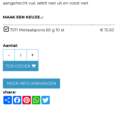
aangehecht vuil, rafelt niet uit en roest niet
MAAK EEN KEUZE..:
7011 Metaalspons 60 g 10 st
€ 15.50
Aantal:
-
+
TOEVOEGEN
MEER INFO AANVRAGEN
share:
Share
Facebook
Pinterest
WhatsApp
Twitter