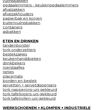
vuilnisbakken
pedaalemmers - keukenpedaalemmers
afvalzakken
afvalzakhouders
papierbak en korven
buitenvuilnisbakken
containers
asbakken
ETEN EN DRINKEN
tandenborstel
tork onderzetters
bestekzakjes
keukenhanddoeken
drinkbekers
roerstaafjes
rietjes
placemats
borden en bestek
servetten + servetdispensers
tork napperons-uni gekleurd
tork tafellopers-uni gekleurd
tork tafelrollen-uni gekleurd
WERKSCHOENEN + KLOMPEN + INDUSTRIELE