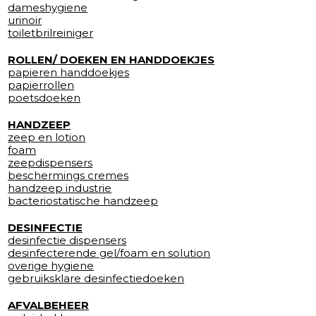
dameshygiene
urinoir
toiletbrilreiniger
ROLLEN/ DOEKEN EN HANDDOEKJES
papieren handdoekjes
papierrollen
poetsdoeken
HANDZEEP
zeep en lotion
foam
zeepdispensers
beschermings cremes
handzeep industrie
bacteriostatische handzeep
DESINFECTIE
desinfectie dispensers
desinfecterende gel/foam en solution
overige hygiene
gebruiksklare desinfectiedoeken
AFVALBEHEER