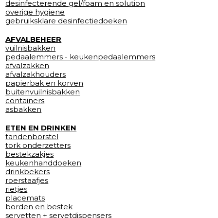
desinfecterende gel/foam en solution
overige hygiene
gebruiksklare desinfectiedoeken
AFVALBEHEER
vuilnisbakken
pedaalemmers - keukenpedaalemmers
afvalzakken
afvalzakhouders
papierbak en korven
buitenvuilnisbakken
containers
asbakken
ETEN EN DRINKEN
tandenborstel
tork onderzetters
bestekzakjes
keukenhanddoeken
drinkbekers
roerstaafjes
rietjes
placemats
borden en bestek
servetten + servetdispensers