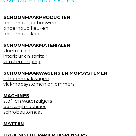
OVERZICHT PRODUCTEN
SCHOONMAAKPRODUCTEN
onderhoud gebouwen
onderhoud keuken
onderhoud kledij
SCHOONMAAKMATERIALEN
vloerreiniging
interieur en sanitair
vensterreiniging
SCHOONMAAKWAGENS EN MOPSYSTEMEN
schoonmaakwagen
vlakmopsystemen en emmers
MACHINES
stof- en waterzuigers
eenschijfmachines
schrobautomaat
MATTEN
HYGIENISCHE PAPIER DISPENSERS