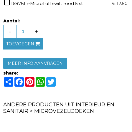
168761 r-MicroTuff swift rood 5 st
€ 12.50
Aantal:
-
+
TOEVOEGEN
MEER INFO AANVRAGEN
share:
Share
Facebook
Pinterest
WhatsApp
Twitter
ANDERE PRODUCTEN UIT INTERIEUR EN
SANITAIR > MICROVEZELDOEKEN