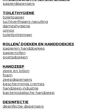
papierdispensers
TOILETHYGIENE
toiletpapier
luchtverfrissers navulling
dameshygiene
urinoir
toiletbrilreiniger
ROLLEN/ DOEKEN EN HANDDOEKJES
papieren handdoekjes
papierrollen
poetsdoeken
HANDZEEP
zeep en lotion
foam
zeepdispensers
beschermings cremes
handzeep industrie
bacteriostatische handzeep
DESINFECTIE
desinfectie dispensers