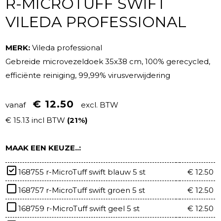
R-MICROTUFF SWIFT
VILEDA PROFESSIONAL
MERK:
Vileda professional
Gebreide microvezeldoek 35x38 cm, 100% gerecycled,
efficiënte reiniging, 99,99% virusverwijdering
€ 12.50
vanaf
excl. BTW
€ 15.13 incl BTW
(21%)
MAAK EEN KEUZE..:
168755 r-MicroTuff swift blauw 5 st
€ 12.50
168757 r-MicroTuff swift groen 5 st
€ 12.50
168759 r-MicroTuff swift geel 5 st
€ 12.50