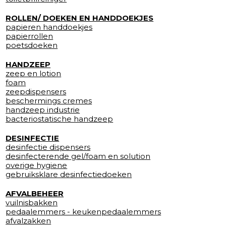
ROLLEN/ DOEKEN EN HANDDOEKJES
papieren handdoekjes
papierrollen
poetsdoeken
HANDZEEP
zeep en lotion
foam
zeepdispensers
beschermings cremes
handzeep industrie
bacteriostatische handzeep
DESINFECTIE
desinfectie dispensers
desinfecterende gel/foam en solution
overige hygiene
gebruiksklare desinfectiedoeken
AFVALBEHEER
vuilnisbakken
pedaalemmers - keukenpedaalemmers
afvalzakken