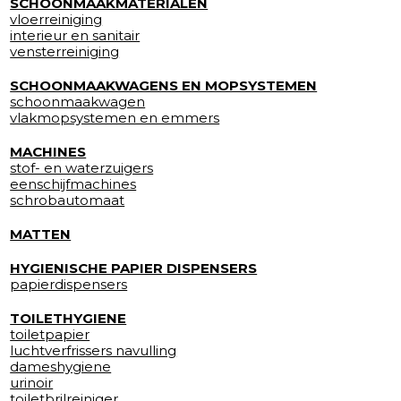
SCHOONMAAKMATERIALEN
vloerreiniging
interieur en sanitair
vensterreiniging
SCHOONMAAKWAGENS EN MOPSYSTEMEN
schoonmaakwagen
vlakmopsystemen en emmers
MACHINES
stof- en waterzuigers
eenschijfmachines
schrobautomaat
MATTEN
HYGIENISCHE PAPIER DISPENSERS
papierdispensers
TOILETHYGIENE
toiletpapier
luchtverfrissers navulling
dameshygiene
urinoir
toiletbrilreiniger