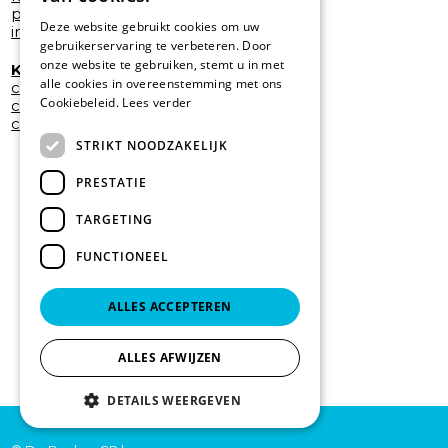
professional foot wear zorg
Deze website gebruikt cookies om uw
industriele handschoenen
gebruikerservaring te verbeteren. Door
onze website te gebruiken, stemt u in met
KOKSJASSEN/POETSJAS EN BROEKEN
alle cookies in overeenstemming met ons
catering
Cookiebeleid.
Lees verder
care
cleaning
STRIKT NOODZAKELIJK
PRESTATIE
TARGETING
FUNCTIONEEL
ALLES ACCEPTEREN
ALLES AFWIJZEN
DETAILS WEERGEVEN