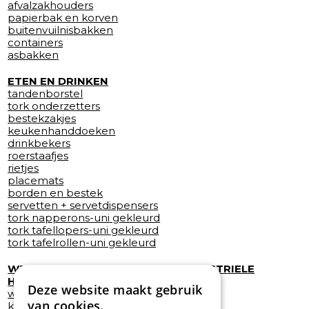
afvalzakhouders
papierbak en korven
buitenvuilnisbakken
containers
asbakken
ETEN EN DRINKEN
tandenborstel
tork onderzetters
bestekzakjes
keukenhanddoeken
drinkbekers
roerstaafjes
rietjes
placemats
borden en bestek
servetten + servetdispensers
tork napperons-uni gekleurd
tork tafellopers-uni gekleurd
tork tafelrollen-uni gekleurd
WERKSCHOENEN + KLOMPEN + INDUSTRIELE
HANDSCHOENEN
Deze website maakt gebruik
werkschoenen safety jogger
van cookies.
klompen sanita