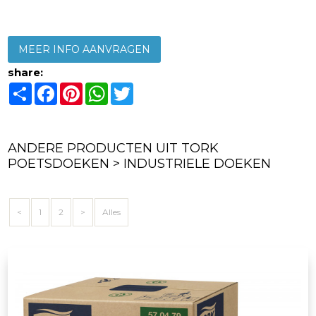
MEER INFO AANVRAGEN
share:
Share
Facebook
Pinterest
WhatsApp
Twitter
ANDERE PRODUCTEN UIT TORK
POETSDOEKEN > INDUSTRIELE DOEKEN
<
1
2
>
Alles