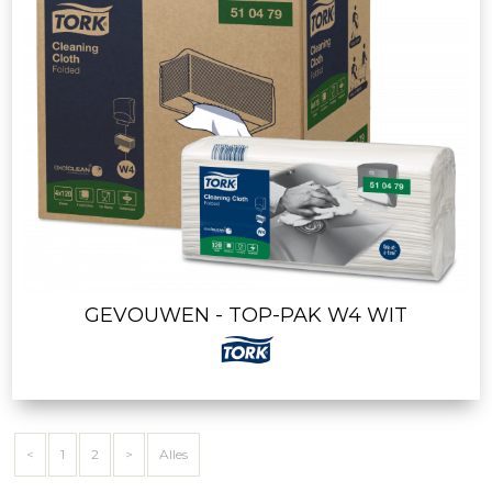
GEVOUWEN - TOP-PAK W4 WIT
<
1
2
>
Alles