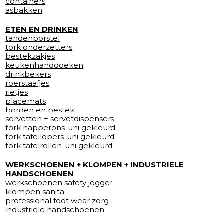
containers
asbakken
ETEN EN DRINKEN
tandenborstel
tork onderzetters
bestekzakjes
keukenhanddoeken
drinkbekers
roerstaafjes
rietjes
placemats
borden en bestek
servetten + servetdispensers
tork napperons-uni gekleurd
tork tafellopers-uni gekleurd
tork tafelrollen-uni gekleurd
WERKSCHOENEN + KLOMPEN + INDUSTRIELE
HANDSCHOENEN
werkschoenen safety jogger
klompen sanita
professional foot wear zorg
industriele handschoenen