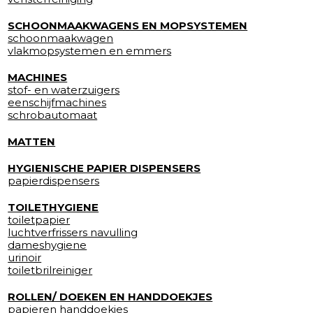
SCHOONMAAKWAGENS EN MOPSYSTEMEN
schoonmaakwagen
vlakmopsystemen en emmers
MACHINES
stof- en waterzuigers
eenschijfmachines
schrobautomaat
MATTEN
HYGIENISCHE PAPIER DISPENSERS
papierdispensers
TOILETHYGIENE
toiletpapier
luchtverfrissers navulling
dameshygiene
urinoir
toiletbrilreiniger
ROLLEN/ DOEKEN EN HANDDOEKJES
papieren handdoekjes