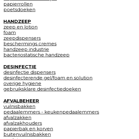
papierrollen
poetsdoeken
HANDZEEP
zeep en lotion
foam
zeepdispensers
beschermings cremes
handzeep industrie
bacteriostatische handzeep
DESINFECTIE
desinfectie dispensers
desinfecterende gel/foam en solution
overige hygiene
gebruiksklare desinfectiedoeken
AFVALBEHEER
vuilnisbakken
pedaalemmers - keukenpedaalemmers
afvalzakken
afvalzakhouders
papierbak en korven
buitenvuilnisbakken