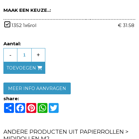
MAAK EEN KEUZE..:
1352 1x6rol
€ 31.58
Aantal:
-
+
TOEVOEGEN
MEER INFO AANVRAGEN
share:
Share
Facebook
Pinterest
WhatsApp
Twitter
ANDERE PRODUCTEN UIT PAPIERROLLEN >
MIDIROLLEN M2