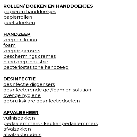
ROLLEN/ DOEKEN EN HANDDOEKJES
papieren handdoekjes
papierrollen
poetsdoeken
HANDZEEP
zeep en lotion
foam
zeepdispensers
beschermings cremes
handzeep industrie
bacteriostatische handzeep
DESINFECTIE
desinfectie dispensers
desinfecterende gel/foam en solution
overige hygiene
gebruiksklare desinfectiedoeken
AFVALBEHEER
vuilnisbakken
pedaalemmers - keukenpedaalemmers
afvalzakken
afvalzakhouders