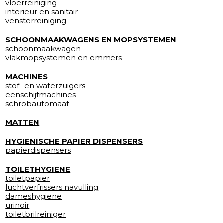
vloerreiniging
interieur en sanitair
vensterreiniging
SCHOONMAAKWAGENS EN MOPSYSTEMEN
schoonmaakwagen
vlakmopsystemen en emmers
MACHINES
stof- en waterzuigers
eenschijfmachines
schrobautomaat
MATTEN
HYGIENISCHE PAPIER DISPENSERS
papierdispensers
TOILETHYGIENE
toiletpapier
luchtverfrissers navulling
dameshygiene
urinoir
toiletbrilreiniger