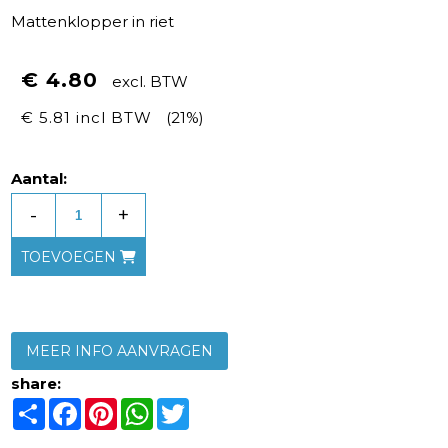
Mattenklopper in riet
€ 4.80
excl. BTW
€ 5.81 incl BTW
(21%)
Aantal:
-
+
TOEVOEGEN
MEER INFO AANVRAGEN
share:
Share
Facebook
Pinterest
WhatsApp
Twitter