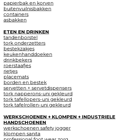
papierbak en korven
buitenvuilnisbakken
containers
asbakken
ETEN EN DRINKEN
tandenborstel
tork onderzetters
bestekzakjes
keukenhanddoeken
drinkbekers
roerstaafjes
rietjes
placemats
borden en bestek
servetten + servetdispensers
tork napperons-uni gekleurd
tork tafellopers-uni gekleurd
tork tafelrollen-uni gekleurd
WERKSCHOENEN + KLOMPEN + INDUSTRIELE
HANDSCHOENEN
werkschoenen safety jogger
klompen sanita
professional foot wear zorg