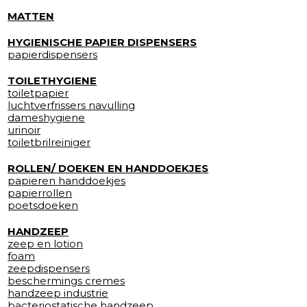
MATTEN
HYGIENISCHE PAPIER DISPENSERS
papierdispensers
TOILETHYGIENE
toiletpapier
luchtverfrissers navulling
dameshygiene
urinoir
toiletbrilreiniger
ROLLEN/ DOEKEN EN HANDDOEKJES
papieren handdoekjes
papierrollen
poetsdoeken
HANDZEEP
zeep en lotion
foam
zeepdispensers
beschermings cremes
handzeep industrie
bacteriostatische handzeep