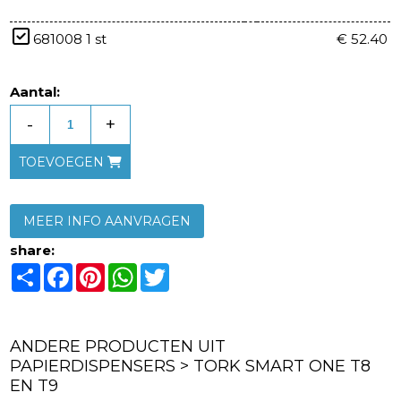
681008 1 st
€ 52.40
Aantal:
-
+
TOEVOEGEN
MEER INFO AANVRAGEN
share:
Share
Facebook
Pinterest
WhatsApp
Twitter
ANDERE PRODUCTEN UIT
PAPIERDISPENSERS > TORK SMART ONE T8
EN T9