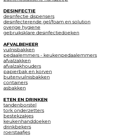
DESINFECTIE
desinfectie dispensers
desinfecterende gel/foam en solution
overige hygiene
gebruiksklare desinfectiedoeken
AFVALBEHEER
vuilnisbakken
pedaalemmers - keukenpedaalemmers
afvalzakken
afvalzakhouders
papierbak en korven
buitenvuilnisbakken
containers
asbakken
ETEN EN DRINKEN
tandenborstel
tork onderzetters
bestekzakjes
keukenhanddoeken
drinkbekers
roerstaafjes