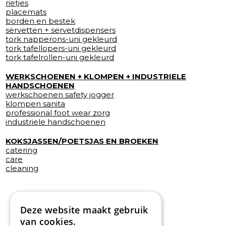
rietjes
placemats
borden en bestek
servetten + servetdispensers
tork napperons-uni gekleurd
tork tafellopers-uni gekleurd
tork tafelrollen-uni gekleurd
WERKSCHOENEN + KLOMPEN + INDUSTRIELE
HANDSCHOENEN
werkschoenen safety jogger
klompen sanita
professional foot wear zorg
industriele handschoenen
KOKSJASSEN/POETSJAS EN BROEKEN
catering
care
cleaning
Deze website maakt gebruik
van cookies.