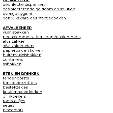
desinfectie dispensers
desinfecterende gel/foam en solution
overige hygiene
gebruiksklare desinfectiedoeken
AFVALBEHEER
vuilnisbakken
pedaalemmers - keukenpedaalemmers
afvalzakken
afvalzakhouders
papierbak en korven
buitenvuilnisbakken
containers
asbakken
ETEN EN DRINKEN
tandenborstel
tork onderzetters
bestekzakjes
keukenhanddoeken
drinkbekers
roerstaafjes
rietjes
placemats