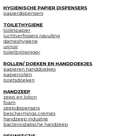
HYGIENISCHE PAPIER DISPENSERS
papierdispensers
TOILETHYGIENE
toiletpapier
luchtverfrissers navulling
dameshygiene
urinoir
toiletbrilreiniger
ROLLEN/ DOEKEN EN HANDDOEKJES
papieren handdoekjes
papierrollen
poetsdoeken
HANDZEEP
zeep en lotion
foam
zeepdispensers
beschermings cremes
handzeep industrie
bacteriostatische handzeep
DESINFECTIE