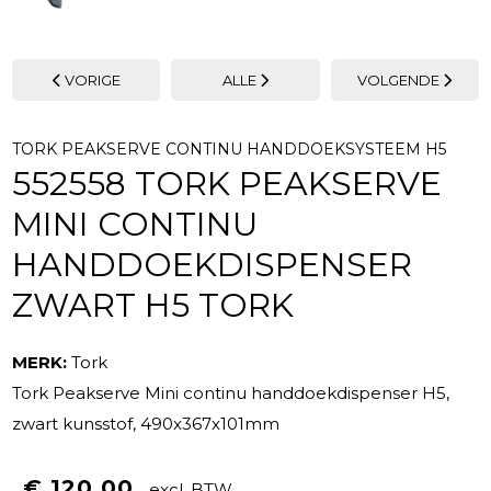
VORIGE
ALLE
VOLGENDE
TORK PEAKSERVE CONTINU HANDDOEKSYSTEEM H5
552558 TORK PEAKSERVE
MINI CONTINU
HANDDOEKDISPENSER
ZWART H5 TORK
MERK:
Tork
Tork Peakserve Mini continu handdoekdispenser H5,
zwart kunsstof, 490x367x101mm
€ 120.00
excl. BTW