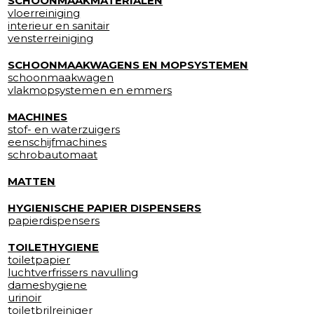
SCHOONMAAKMATERIALEN
vloerreiniging
interieur en sanitair
vensterreiniging
SCHOONMAAKWAGENS EN MOPSYSTEMEN
schoonmaakwagen
vlakmopsystemen en emmers
MACHINES
stof- en waterzuigers
eenschijfmachines
schrobautomaat
MATTEN
HYGIENISCHE PAPIER DISPENSERS
papierdispensers
TOILETHYGIENE
toiletpapier
luchtverfrissers navulling
dameshygiene
urinoir
toiletbrilreiniger