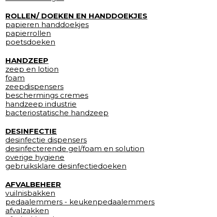
ROLLEN/ DOEKEN EN HANDDOEKJES
papieren handdoekjes
papierrollen
poetsdoeken
HANDZEEP
zeep en lotion
foam
zeepdispensers
beschermings cremes
handzeep industrie
bacteriostatische handzeep
DESINFECTIE
desinfectie dispensers
desinfecterende gel/foam en solution
overige hygiene
gebruiksklare desinfectiedoeken
AFVALBEHEER
vuilnisbakken
pedaalemmers - keukenpedaalemmers
afvalzakken