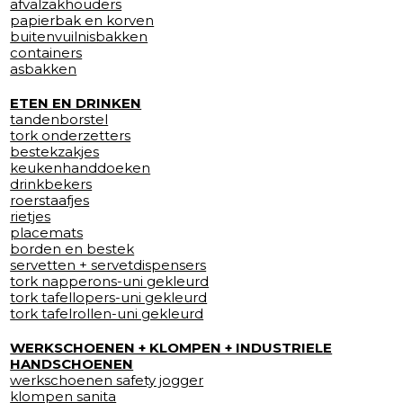
afvalzakhouders
papierbak en korven
buitenvuilnisbakken
containers
asbakken
ETEN EN DRINKEN
tandenborstel
tork onderzetters
bestekzakjes
keukenhanddoeken
drinkbekers
roerstaafjes
rietjes
placemats
borden en bestek
servetten + servetdispensers
tork napperons-uni gekleurd
tork tafellopers-uni gekleurd
tork tafelrollen-uni gekleurd
WERKSCHOENEN + KLOMPEN + INDUSTRIELE
HANDSCHOENEN
werkschoenen safety jogger
klompen sanita