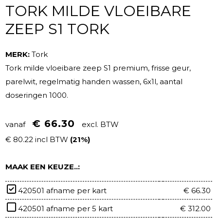
TORK MILDE VLOEIBARE
ZEEP S1 TORK
MERK:
Tork
Tork milde vloeibare zeep S1 premium, frisse geur,
parelwit, regelmatig handen wassen, 6x1l, aantal
doseringen 1000.
€ 66.30
vanaf
excl. BTW
€ 80.22 incl BTW
(21%)
MAAK EEN KEUZE..:
420501 afname per kart
€ 66.30
420501 afname per 5 kart
€ 312.00