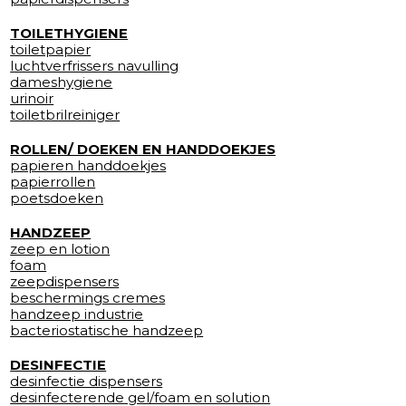
TOILETHYGIENE
toiletpapier
luchtverfrissers navulling
dameshygiene
urinoir
toiletbrilreiniger
ROLLEN/ DOEKEN EN HANDDOEKJES
papieren handdoekjes
papierrollen
poetsdoeken
HANDZEEP
zeep en lotion
foam
zeepdispensers
beschermings cremes
handzeep industrie
bacteriostatische handzeep
DESINFECTIE
desinfectie dispensers
desinfecterende gel/foam en solution