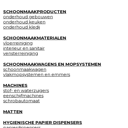
SCHOONMAAKPRODUCTEN
onderhoud gebouwen
onderhoud keuken
onderhoud kledij
SCHOONMAAKMATERIALEN
vloerreiniging
interieur en sanitair
vensterreiniging
SCHOONMAAKWAGENS EN MOPSYSTEMEN
schoonmaakwagen
vlakmopsystemen en emmers
MACHINES
stof- en waterzuigers
eenschijfmachines
schrobautomaat
MATTEN
HYGIENISCHE PAPIER DISPENSERS
papierdispensers