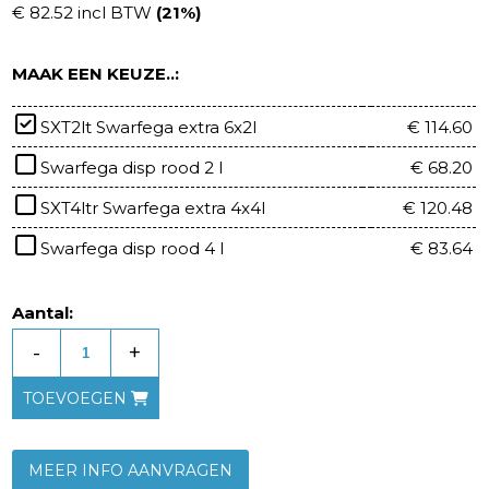
€ 82.52 incl BTW
(21%)
MAAK EEN KEUZE..:
SXT2lt Swarfega extra 6x2l
€ 114.60
Swarfega disp rood 2 l
€ 68.20
SXT4ltr Swarfega extra 4x4l
€ 120.48
Swarfega disp rood 4 l
€ 83.64
Aantal:
-
+
TOEVOEGEN
MEER INFO AANVRAGEN