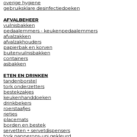
overige hygiene
gebruiksklare desinfectiedoeken
AFVALBEHEER
vuilnisbakken
pedaalemmers - keukenpedaalemmers
afvalzakken
afvalzakhouders
papierbak en korven
buitenvuilnisbakken
containers
asbakken
ETEN EN DRINKEN
tandenborstel
tork onderzetters
bestekzakjes
keukenhanddoeken
drinkbekers
roerstaafjes
rietjes
placemats
borden en bestek
servetten + servetdispensers
tork napperons-uni gekleurd