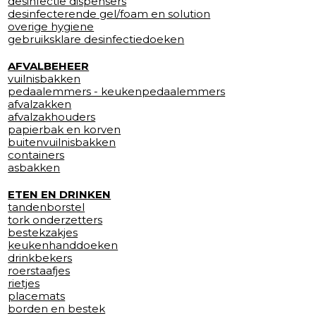
desinfectie dispensers
desinfecterende gel/foam en solution
overige hygiene
gebruiksklare desinfectiedoeken
AFVALBEHEER
vuilnisbakken
pedaalemmers - keukenpedaalemmers
afvalzakken
afvalzakhouders
papierbak en korven
buitenvuilnisbakken
containers
asbakken
ETEN EN DRINKEN
tandenborstel
tork onderzetters
bestekzakjes
keukenhanddoeken
drinkbekers
roerstaafjes
rietjes
placemats
borden en bestek