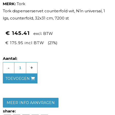
MERK:
Tork
Tork dispenserservet counterfold wit, N1n universal, 1
lgs, counterfold, 32x31 cm, 7200 st
€ 145.41
excl. BTW
€ 175.95 incl BTW
(21%)
Aantal:
-
+
TOEVOEGEN
MEER INFO AANVRAGEN
share: