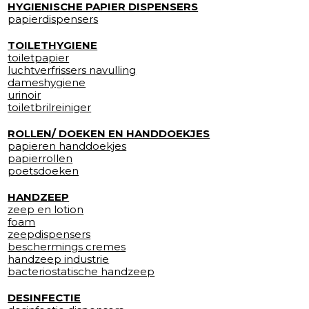
HYGIENISCHE PAPIER DISPENSERS
papierdispensers
TOILETHYGIENE
toiletpapier
luchtverfrissers navulling
dameshygiene
urinoir
toiletbrilreiniger
ROLLEN/ DOEKEN EN HANDDOEKJES
papieren handdoekjes
papierrollen
poetsdoeken
HANDZEEP
zeep en lotion
foam
zeepdispensers
beschermings cremes
handzeep industrie
bacteriostatische handzeep
DESINFECTIE