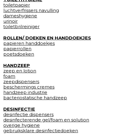
toiletpapier
luchtverfrissers navulling
dameshygiene
urinoir
toiletbrilreiniger
ROLLEN/ DOEKEN EN HANDDOEKJES
papieren handdoekjes
papierrollen
poetsdoeken
HANDZEEP
zeep en lotion
foam
zeepdispensers
beschermings cremes
handzeep industrie
bacteriostatische handzeep
DESINFECTIE
desinfectie dispensers
desinfecterende gel/foam en solution
overige hygiene
gebruiksklare desinfectiedoeken