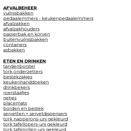
AFVALBEHEER
vuilnisbakken
pedaalemmers - keukenpedaalemmers
afvalzakken
afvalzakhouders
papierbak en korven
buitenvuilnisbakken
containers
asbakken
ETEN EN DRINKEN
tandenborstel
tork onderzetters
bestekzakjes
keukenhanddoeken
drinkbekers
roerstaafjes
rietjes
placemats
borden en bestek
servetten + servetdispensers
tork napperons-uni gekleurd
tork tafellopers-uni gekleurd
tork tafelrollen-uni gekleurd