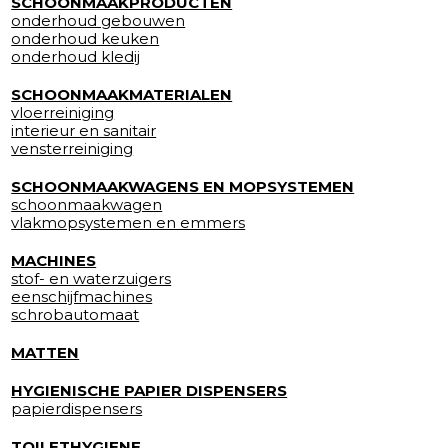
SCHOONMAAKPRODUCTEN
onderhoud gebouwen
onderhoud keuken
onderhoud kledij
SCHOONMAAKMATERIALEN
vloerreiniging
interieur en sanitair
vensterreiniging
SCHOONMAAKWAGENS EN MOPSYSTEMEN
schoonmaakwagen
vlakmopsystemen en emmers
MACHINES
stof- en waterzuigers
eenschijfmachines
schrobautomaat
MATTEN
HYGIENISCHE PAPIER DISPENSERS
papierdispensers
TOILETHYGIENE