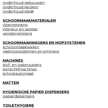
onderhoud gebouwen
onderhoud keuken
onderhoud kledij
SCHOONMAAKMATERIALEN
vloerreiniging
interieur en sanitair
vensterreiniging
SCHOONMAAKWAGENS EN MOPSYSTEMEN
schoonmaakwagen
vlakmopsystemen en emmers
MACHINES
stof- en waterzuigers
eenschijfmachines
schrobautomaat
MATTEN
HYGIENISCHE PAPIER DISPENSERS
papierdispensers
TOILETHYGIENE