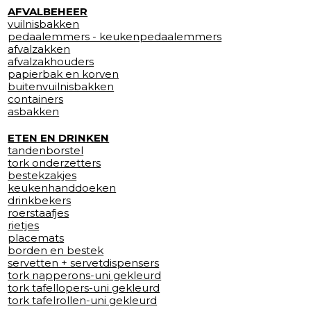
AFVALBEHEER
vuilnisbakken
pedaalemmers - keukenpedaalemmers
afvalzakken
afvalzakhouders
papierbak en korven
buitenvuilnisbakken
containers
asbakken
ETEN EN DRINKEN
tandenborstel
tork onderzetters
bestekzakjes
keukenhanddoeken
drinkbekers
roerstaafjes
rietjes
placemats
borden en bestek
servetten + servetdispensers
tork napperons-uni gekleurd
tork tafellopers-uni gekleurd
tork tafelrollen-uni gekleurd