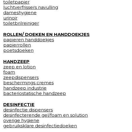
toiletpapier
luchtverfrissers navulling
dameshygiene
urinoir
toiletbrilreiniger
ROLLEN/ DOEKEN EN HANDDOEKJES
papieren handdoekjes
papierrollen
poetsdoeken
HANDZEEP
zeep en lotion
foam
zeepdispensers
beschermings cremes
handzeep industrie
bacteriostatische handzeep
DESINFECTIE
desinfectie dispensers
desinfecterende gel/foam en solution
overige hygiene
gebruiksklare desinfectiedoeken