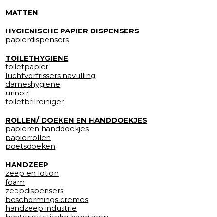
MATTEN
HYGIENISCHE PAPIER DISPENSERS
papierdispensers
TOILETHYGIENE
toiletpapier
luchtverfrissers navulling
dameshygiene
urinoir
toiletbrilreiniger
ROLLEN/ DOEKEN EN HANDDOEKJES
papieren handdoekjes
papierrollen
poetsdoeken
HANDZEEP
zeep en lotion
foam
zeepdispensers
beschermings cremes
handzeep industrie
bacteriostatische handzeep