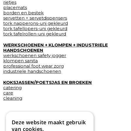
rietjes
placemats
borden en bestek
servetten + servetdispensers
tork napperons-uni gekleurd
tork tafellopers-uni gekleurd
tork tafelrollen-uni gekleurd
WERKSCHOENEN + KLOMPEN + INDUSTRIELE
HANDSCHOENEN
werkschoenen safety jogger
klompen sanita
professional foot wear zorg
industriele handschoenen
KOKSJASSEN/POETSJAS EN BROEKEN
catering
care
cleaning
Deze website maakt gebruik
van cookies.