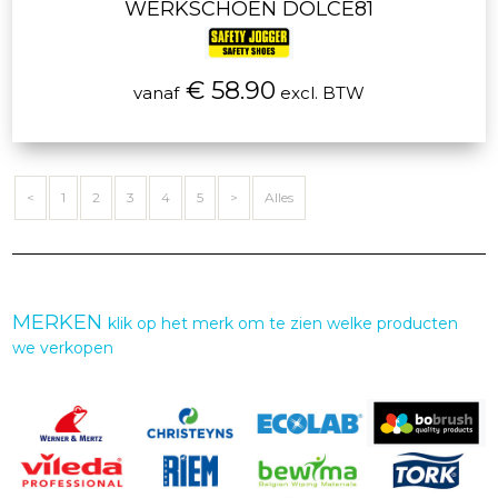
WERKSCHOEN DOLCE81
€ 58.90
vanaf
excl. BTW
<
1
2
3
4
5
>
Alles
MERKEN
klik op het merk om te zien welke producten
we verkopen