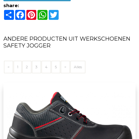
share:
Share
Facebook
Pinterest
WhatsApp
Twitter
ANDERE PRODUCTEN UIT WERKSCHOENEN
SAFETY JOGGER
<
1
2
3
4
5
>
Alles