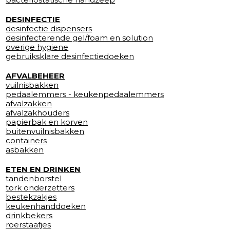
DESINFECTIE
desinfectie dispensers
desinfecterende gel/foam en solution
overige hygiene
gebruiksklare desinfectiedoeken
AFVALBEHEER
vuilnisbakken
pedaalemmers - keukenpedaalemmers
afvalzakken
afvalzakhouders
papierbak en korven
buitenvuilnisbakken
containers
asbakken
ETEN EN DRINKEN
tandenborstel
tork onderzetters
bestekzakjes
keukenhanddoeken
drinkbekers
roerstaafjes