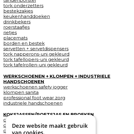
tandenborstel
tork onderzetters
bestekzakjes
keukenhanddoeken
drinkbekers
roerstaafjes
rietjes
placemats
borden en bestek
servetten + servetdispensers
tork napperons-uni gekleurd
tork tafellopers-uni gekleurd
tork tafelrollen-uni gekleurd
WERKSCHOENEN + KLOMPEN + INDUSTRIELE
HANDSCHOENEN
werkschoenen safety jogger
klompen sanita
professional foot wear zorg
industriele handschoenen
KOKSJASSEN/POETSJAS EN BROEKEN
catering
Deze website maakt gebruik
care
cleaning
van cookies.