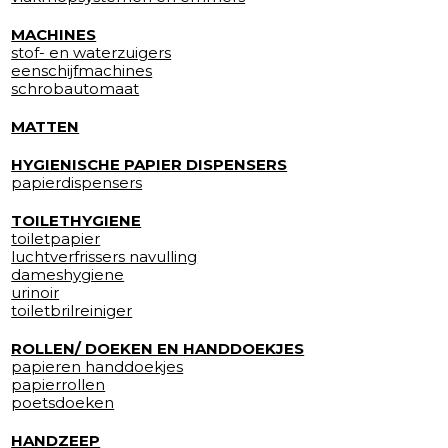
MACHINES
stof- en waterzuigers
eenschijfmachines
schrobautomaat
MATTEN
HYGIENISCHE PAPIER DISPENSERS
papierdispensers
TOILETHYGIENE
toiletpapier
luchtverfrissers navulling
dameshygiene
urinoir
toiletbrilreiniger
ROLLEN/ DOEKEN EN HANDDOEKJES
papieren handdoekjes
papierrollen
poetsdoeken
HANDZEEP