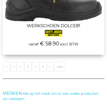
WERKSCHOEN DOLCE81
€ 58.90
vanaf
excl. BTW
<
1
2
3
4
5
>
Alles
MERKEN
klik op het merk om te zien welke producten
we verkopen