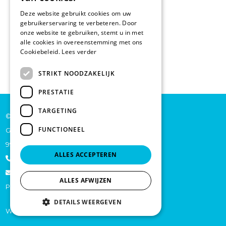
Deze website gebruikt cookies om uw
gebruikerservaring te verbeteren. Door
onze website te gebruiken, stemt u in met
alle cookies in overeenstemming met ons
Cookiebeleid.
Lees verder
STRIKT NOODZAKELIJK
PRESTATIE
TARGETING
© De Backer CP bv
FUNCTIONEEL
Grote Baan 45
9920 Lievegem
ALLES ACCEPTEREN
+32 473 70 46 27
info@schoonmaakproductenonline.be
ALLES AFWIJZEN
Privacy
DETAILS WEERGEVEN
Website by
KMOSites