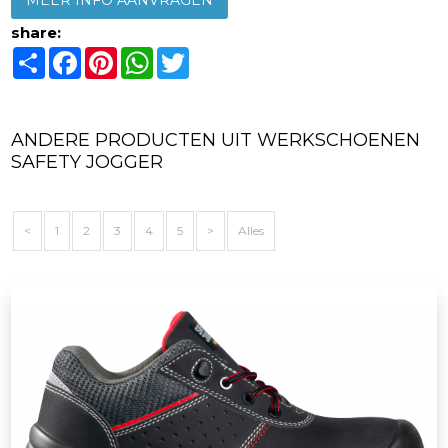
MEER INFO AANVRAGEN
share:
Share
Facebook
Pinterest
WhatsApp
Twitter
ANDERE PRODUCTEN UIT WERKSCHOENEN
SAFETY JOGGER
<
1
2
3
4
5
>
Alles