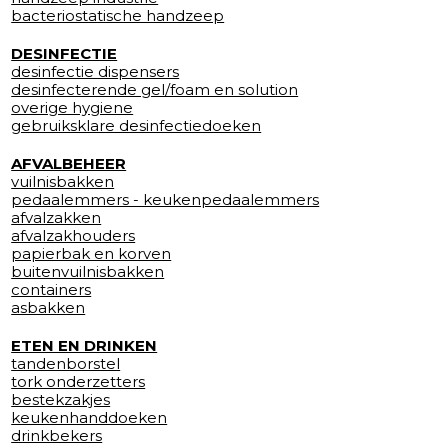
bacteriostatische handzeep
DESINFECTIE
desinfectie dispensers
desinfecterende gel/foam en solution
overige hygiene
gebruiksklare desinfectiedoeken
AFVALBEHEER
vuilnisbakken
pedaalemmers - keukenpedaalemmers
afvalzakken
afvalzakhouders
papierbak en korven
buitenvuilnisbakken
containers
asbakken
ETEN EN DRINKEN
tandenborstel
tork onderzetters
bestekzakjes
keukenhanddoeken
drinkbekers