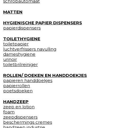
schrobautomaat
MATTEN
HYGIENISCHE PAPIER DISPENSERS
papierdispensers
TOILETHYGIENE
toiletpapier
luchtverfrissers navulling
dameshygiene
urinoir
toiletbrilreiniger
ROLLEN/ DOEKEN EN HANDDOEKJES
papieren handdoekjes
papierrollen
poetsdoeken
HANDZEEP
zeep en lotion
foam
zeepdispensers
beschermings cremes
handzeep industrie