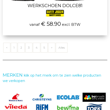
WERKSCHOEN DOLCE81
€ 58.90
vanaf
excl. BTW
<
1
2
3
4
5
>
Alles
MERKEN
klik op het merk om te zien welke producten
we verkopen