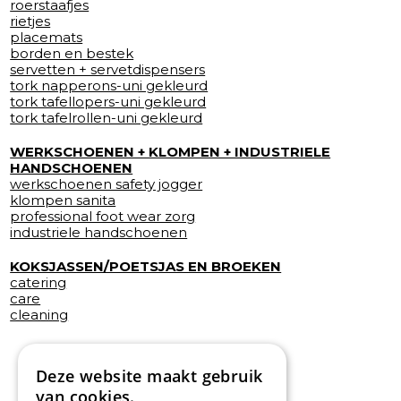
roerstaafjes
rietjes
placemats
borden en bestek
servetten + servetdispensers
tork napperons-uni gekleurd
tork tafellopers-uni gekleurd
tork tafelrollen-uni gekleurd
WERKSCHOENEN + KLOMPEN + INDUSTRIELE
HANDSCHOENEN
werkschoenen safety jogger
klompen sanita
professional foot wear zorg
industriele handschoenen
KOKSJASSEN/POETSJAS EN BROEKEN
catering
care
cleaning
Deze website maakt gebruik
van cookies.