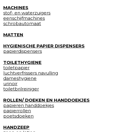
MACHINES
stof- en waterzuigers
eenschijfmachines
schrobautomaat
MATTEN
HYGIENISCHE PAPIER DISPENSERS
papierdispensers
TOILETHYGIENE
toiletpapier
luchtverfrissers navulling
dameshygiene
urinoir
toiletbrilreiniger
ROLLEN/ DOEKEN EN HANDDOEKJES
papieren handdoekjes
papierrollen
poetsdoeken
HANDZEEP