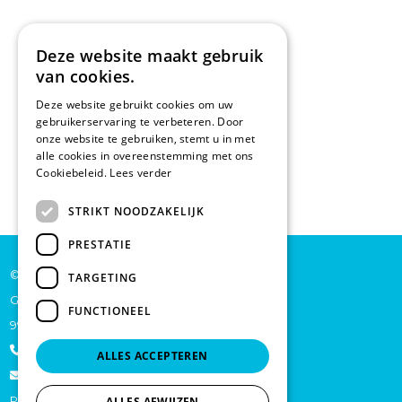
Deze website maakt gebruik
van cookies.
Deze website gebruikt cookies om uw
gebruikerservaring te verbeteren. Door
onze website te gebruiken, stemt u in met
alle cookies in overeenstemming met ons
Cookiebeleid.
Lees verder
STRIKT NOODZAKELIJK
PRESTATIE
© De Backer CP bv
TARGETING
Grote Baan 45
FUNCTIONEEL
9920 Lievegem
+32 473 70 46 27
ALLES ACCEPTEREN
info@schoonmaakproductenonline.be
Privacy
ALLES AFWIJZEN