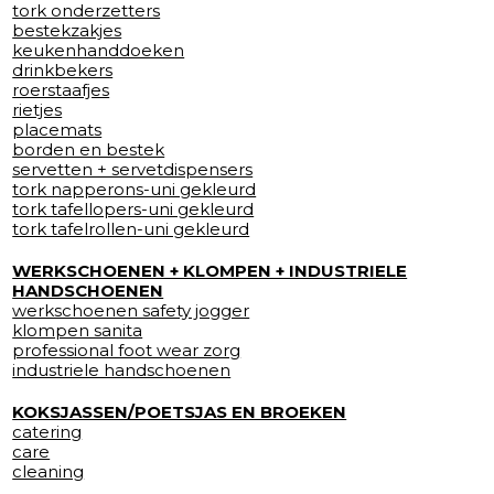
tork onderzetters
bestekzakjes
keukenhanddoeken
drinkbekers
roerstaafjes
rietjes
placemats
borden en bestek
servetten + servetdispensers
tork napperons-uni gekleurd
tork tafellopers-uni gekleurd
tork tafelrollen-uni gekleurd
WERKSCHOENEN + KLOMPEN + INDUSTRIELE
HANDSCHOENEN
werkschoenen safety jogger
klompen sanita
professional foot wear zorg
industriele handschoenen
KOKSJASSEN/POETSJAS EN BROEKEN
catering
care
cleaning