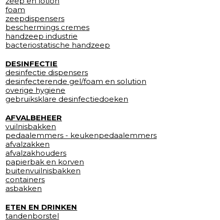
zeep en lotion
foam
zeepdispensers
beschermings cremes
handzeep industrie
bacteriostatische handzeep
DESINFECTIE
desinfectie dispensers
desinfecterende gel/foam en solution
overige hygiene
gebruiksklare desinfectiedoeken
AFVALBEHEER
vuilnisbakken
pedaalemmers - keukenpedaalemmers
afvalzakken
afvalzakhouders
papierbak en korven
buitenvuilnisbakken
containers
asbakken
ETEN EN DRINKEN
tandenborstel