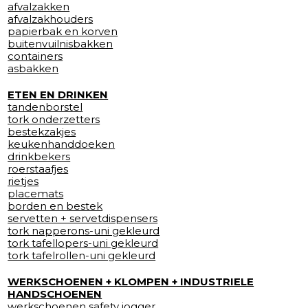
afvalzakken
afvalzakhouders
papierbak en korven
buitenvuilnisbakken
containers
asbakken
ETEN EN DRINKEN
tandenborstel
tork onderzetters
bestekzakjes
keukenhanddoeken
drinkbekers
roerstaafjes
rietjes
placemats
borden en bestek
servetten + servetdispensers
tork napperons-uni gekleurd
tork tafellopers-uni gekleurd
tork tafelrollen-uni gekleurd
WERKSCHOENEN + KLOMPEN + INDUSTRIELE
HANDSCHOENEN
werkschoenen safety jogger