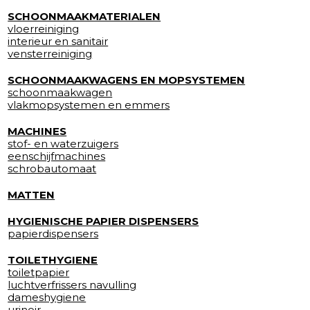
SCHOONMAAKMATERIALEN
vloerreiniging
interieur en sanitair
vensterreiniging
SCHOONMAAKWAGENS EN MOPSYSTEMEN
schoonmaakwagen
vlakmopsystemen en emmers
MACHINES
stof- en waterzuigers
eenschijfmachines
schrobautomaat
MATTEN
HYGIENISCHE PAPIER DISPENSERS
papierdispensers
TOILETHYGIENE
toiletpapier
luchtverfrissers navulling
dameshygiene
urinoir