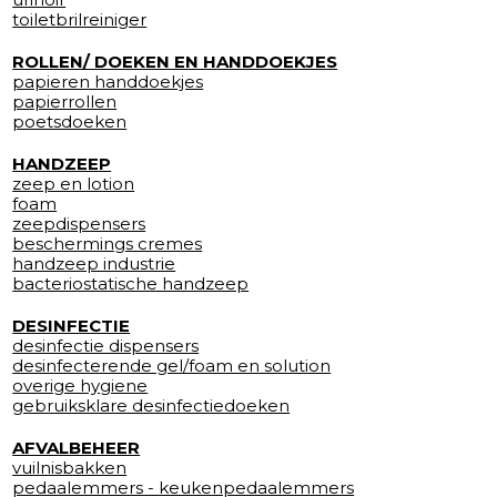
toiletbrilreiniger
ROLLEN/ DOEKEN EN HANDDOEKJES
papieren handdoekjes
papierrollen
poetsdoeken
HANDZEEP
zeep en lotion
foam
zeepdispensers
beschermings cremes
handzeep industrie
bacteriostatische handzeep
DESINFECTIE
desinfectie dispensers
desinfecterende gel/foam en solution
overige hygiene
gebruiksklare desinfectiedoeken
AFVALBEHEER
vuilnisbakken
pedaalemmers - keukenpedaalemmers